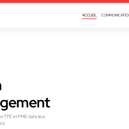
ACCUEIL
COMMUNICATIO
n
agement
les TPE et PME dans leur
nt.