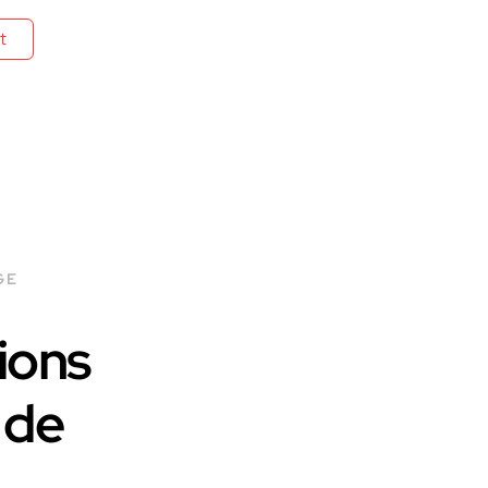
t
GE
ions
 de