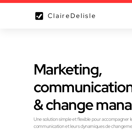
C l a i r e D e l i s l e
Marketing,
communicatio
& change man
Une solution simple et flexible pour accompagner 
communication et leurs dynamiques de changeme