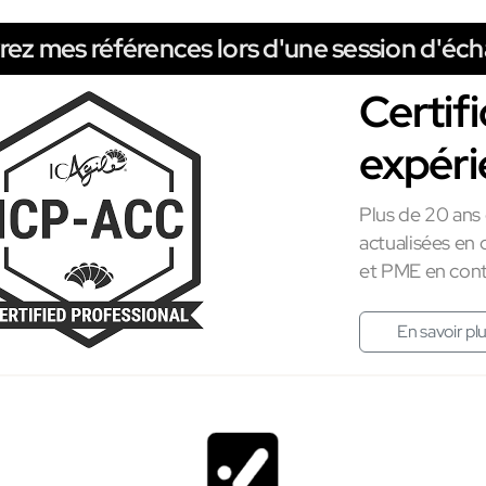
rez mes références lors d'une session d'éch
Certifi
expéri
Plus de 20 ans
actualisées en
et PME en cont
En savoir pl