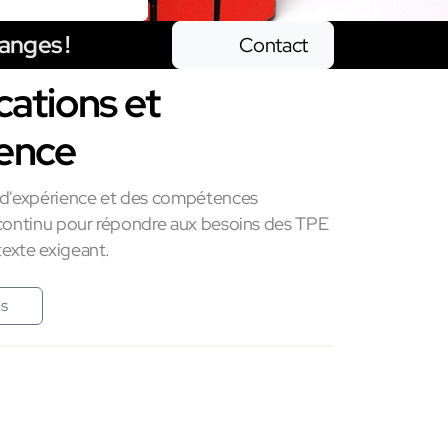
anges !
Contact
cations et
ence
 d'expérience et des compétences
 continu pour répondre aux besoins des TPE
exte exigeant.
us