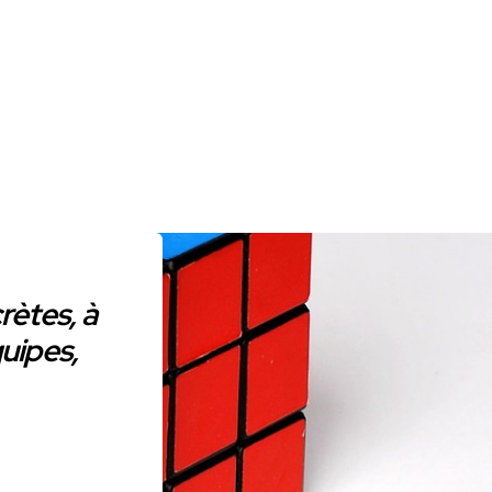
rètes, à
uipes,