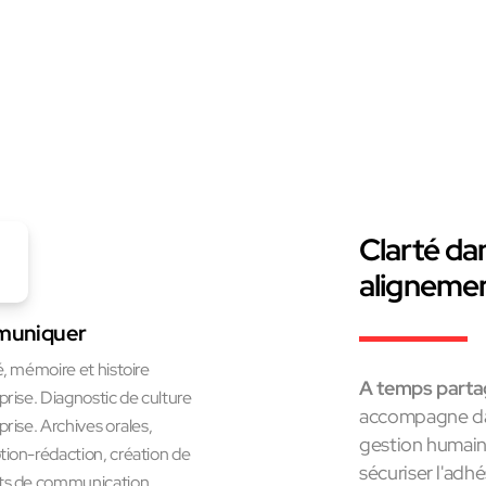
Clarté dan
alignemen
uniquer
é, mémoire et histoire
A temps partag
prise. Diagnostic de culture
accompagne dan
prise. Archives orales,
gestion humain
ion-rédaction, création de
sécuriser l'adhé
ts de communication.