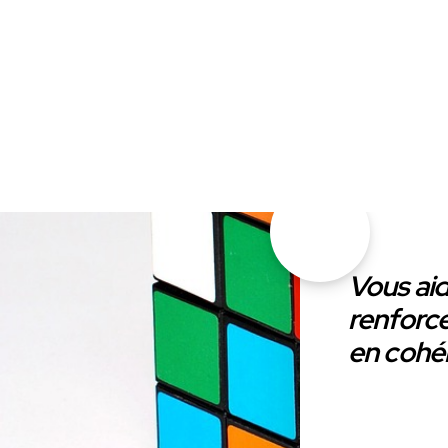
Vous aid
renforce
en cohér